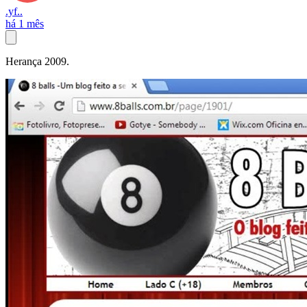
.yf..
há 1 mês
Herança 2009.