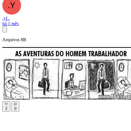
.yf..
há 1 mês
Arquivos 8B
2
0