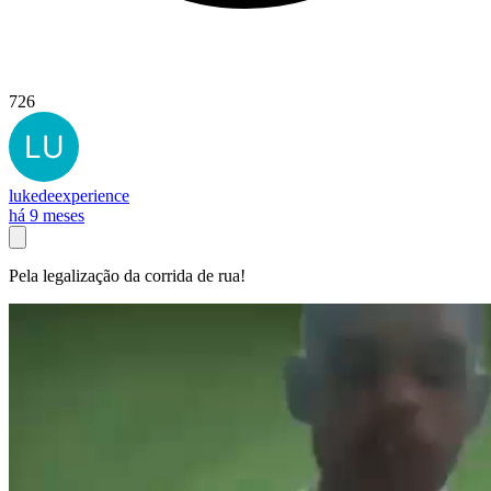
726
lukedeexperience
há 9 meses
Pela legalização da corrida de rua!