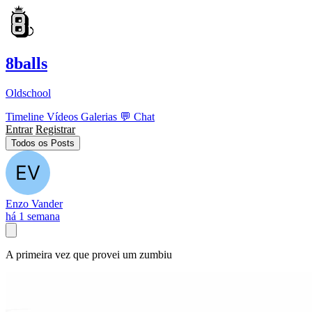
8balls
Oldschool
Timeline
Vídeos
Galerias
💬
Chat
Entrar
Registrar
Todos os Posts
Enzo Vander
há 1 semana
A primeira vez que provei um zumbiu