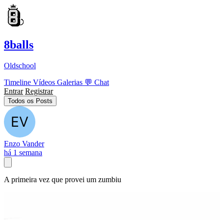
8balls
Oldschool
Timeline
Vídeos
Galerias
💬
Chat
Entrar
Registrar
Todos os Posts
Enzo Vander
há 1 semana
A primeira vez que provei um zumbiu