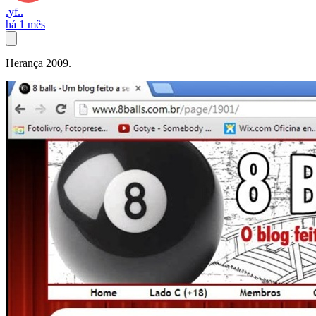
.yf..
há 1 mês
Herança 2009.