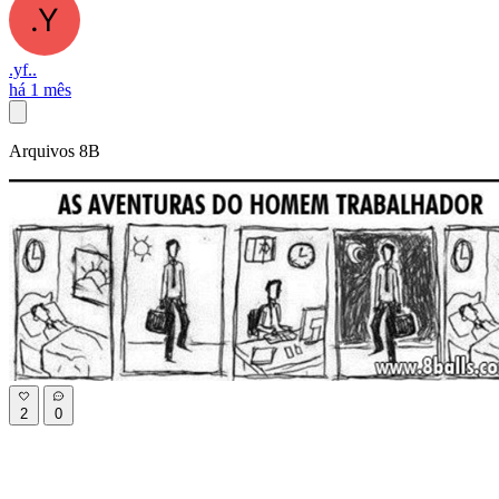
.yf..
há 1 mês
Arquivos 8B
2
0