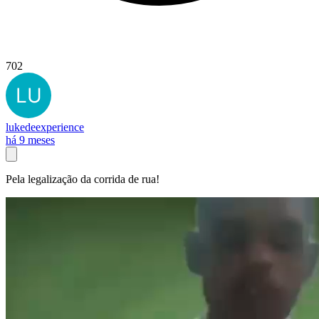
702
lukedeexperience
há 9 meses
Pela legalização da corrida de rua!