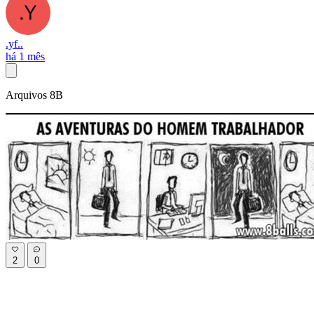
.yf..
há 1 mês
Arquivos 8B
2
0