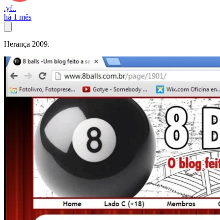
.yf..
há 1 mês
Herança 2009.