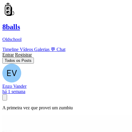
8balls
Oldschool
Timeline
Vídeos
Galerias
💬
Chat
Entrar
Registrar
Todos os Posts
Enzo Vander
há 1 semana
A primeira vez que provei um zumbiu