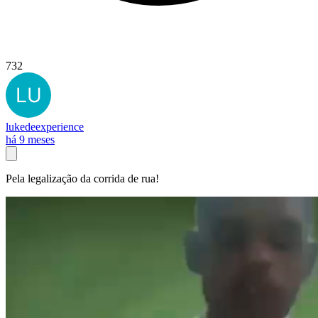
732
lukedeexperience
há 9 meses
Pela legalização da corrida de rua!