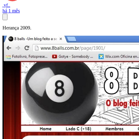
.yf..
há 1 mês
Herança 2009.