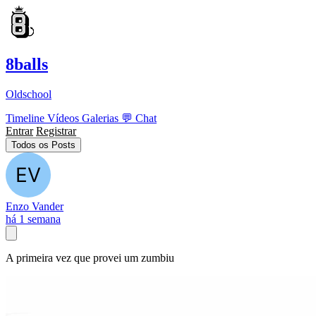
8balls
Oldschool
Timeline
Vídeos
Galerias
💬
Chat
Entrar
Registrar
Todos os Posts
Enzo Vander
há 1 semana
A primeira vez que provei um zumbiu