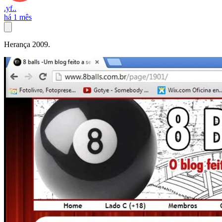
.yf..
há 1 mês
Herança 2009.