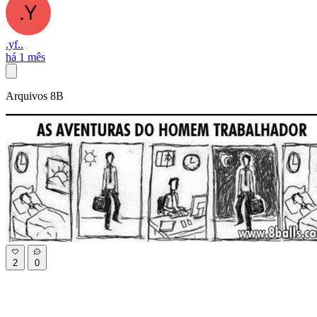
.yf..
há 1 mês
Arquivos 8B
2
0