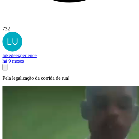
732
lukedeexperience
há 9 meses
Pela legalização da corrida de rua!