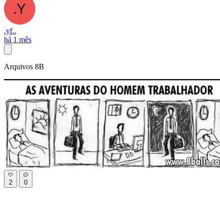
.yf..
há 1 mês
Arquivos 8B
2
0