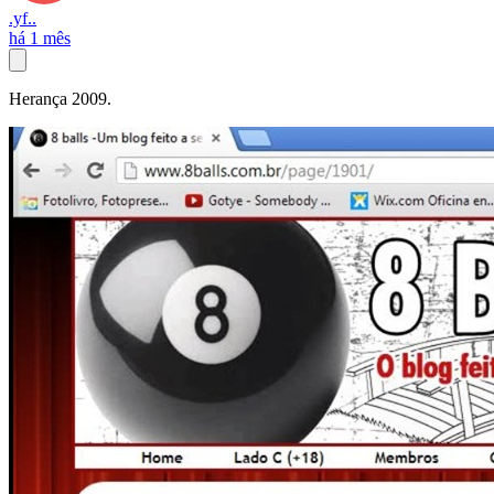
.yf..
há 1 mês
Herança 2009.