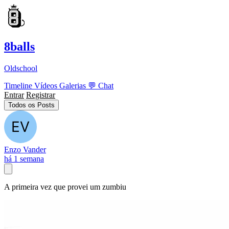
8balls
Oldschool
Timeline
Vídeos
Galerias
💬
Chat
Entrar
Registrar
Todos os Posts
Enzo Vander
há 1 semana
A primeira vez que provei um zumbiu