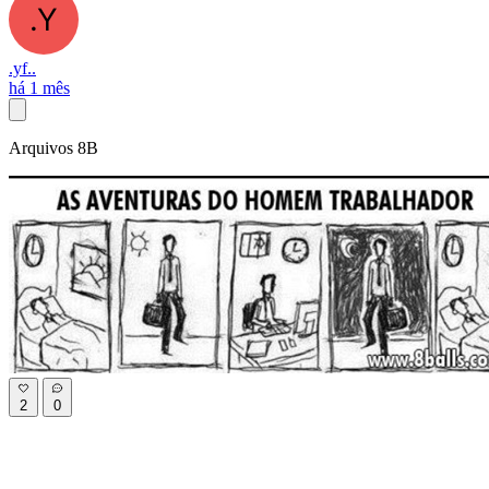
.yf..
há 1 mês
Arquivos 8B
2
0