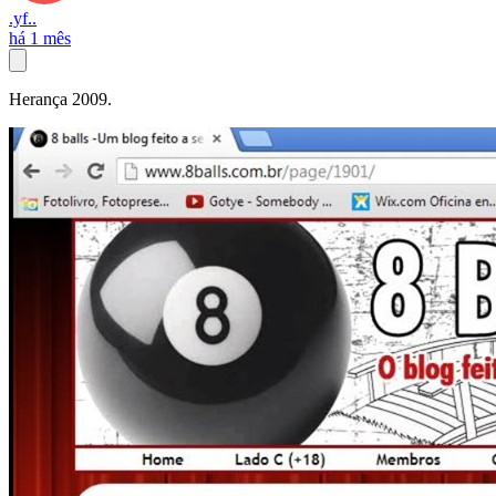
.yf..
há 1 mês
Herança 2009.