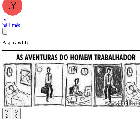
.yf..
há 1 mês
Arquivos 8B
2
0