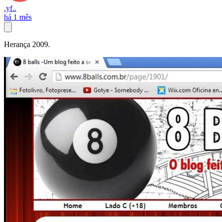
.yf..
há 1 mês
Herança 2009.