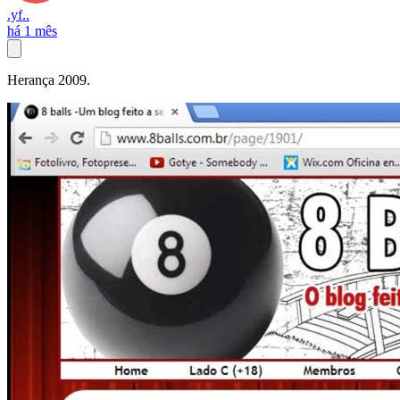
.yf..
há 1 mês
Herança 2009.