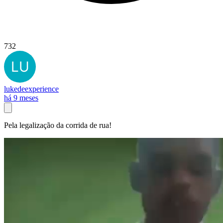
732
lukedeexperience
há 9 meses
Pela legalização da corrida de rua!