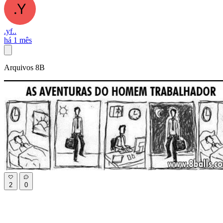
.yf..
há 1 mês
Arquivos 8B
2
0