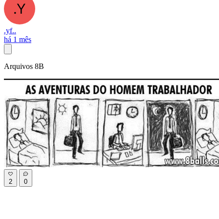
.yf..
há 1 mês
Arquivos 8B
2
0