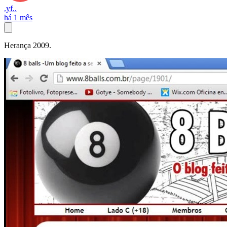
.yf..
há 1 mês
Herança 2009.