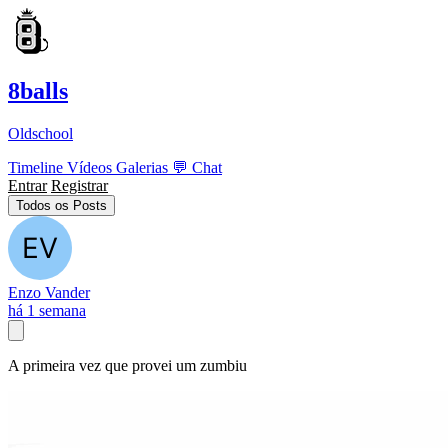
8balls
Oldschool
Timeline
Vídeos
Galerias
💬
Chat
Entrar
Registrar
Todos os Posts
Enzo Vander
há 1 semana
A primeira vez que provei um zumbiu