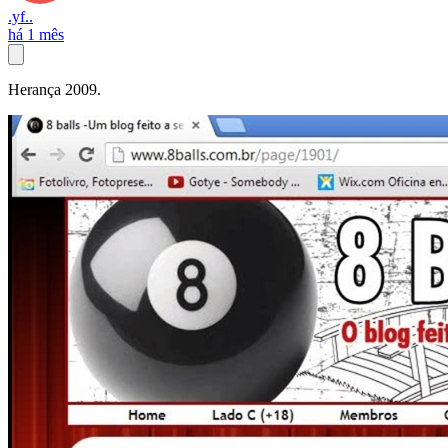
.yf..
há 1 mês
Herança 2009.