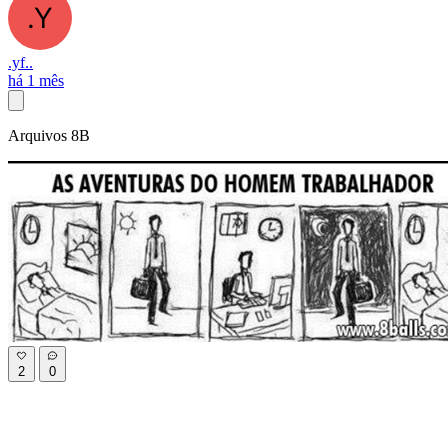
.yf..
há 1 mês
Arquivos 8B
2
0