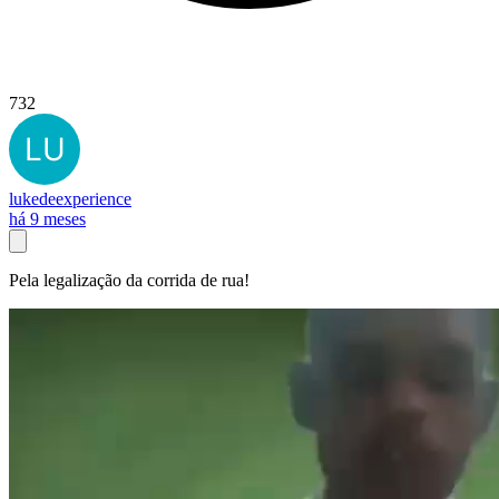
732
lukedeexperience
há 9 meses
Pela legalização da corrida de rua!