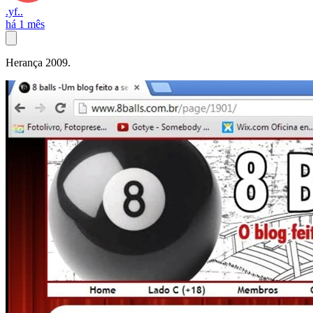
.yf..
há 1 mês
Herança 2009.