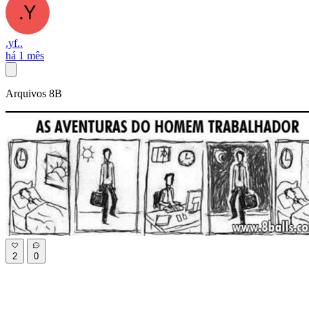
.yf..
há 1 mês
Arquivos 8B
2
0