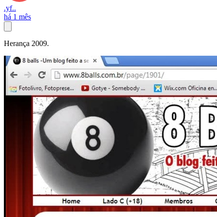
.yf..
há 1 mês
Herança 2009.