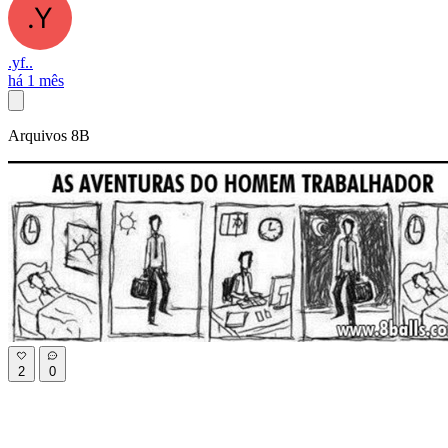
.yf..
há 1 mês
Arquivos 8B
2
0