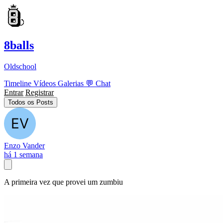
8balls
Oldschool
Timeline
Vídeos
Galerias
💬
Chat
Entrar
Registrar
Todos os Posts
Enzo Vander
há 1 semana
A primeira vez que provei um zumbiu