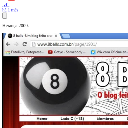
.yf..
há 1 mês
Herança 2009.