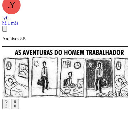
.yf..
há 1 mês
Arquivos 8B
2
0