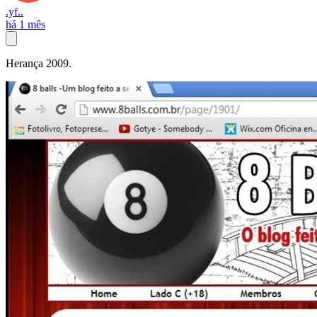
.yf..
há 1 mês
Herança 2009.