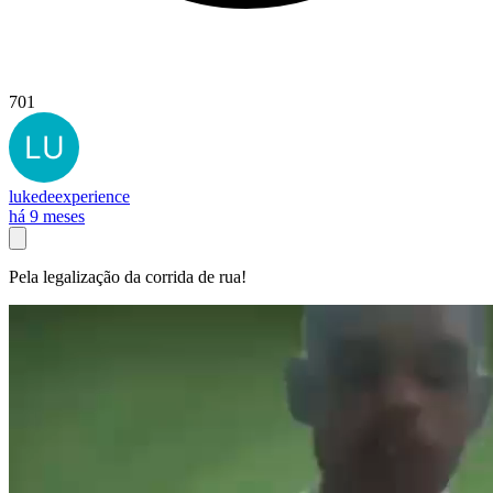
701
lukedeexperience
há 9 meses
Pela legalização da corrida de rua!