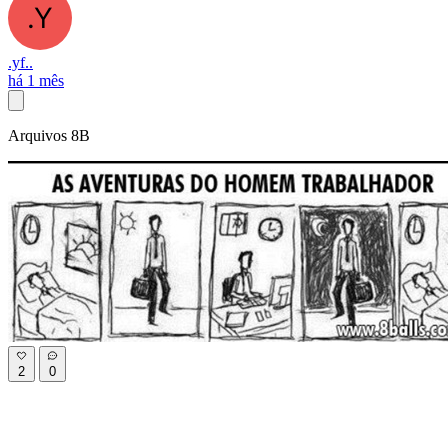
.yf..
há 1 mês
Arquivos 8B
2
0