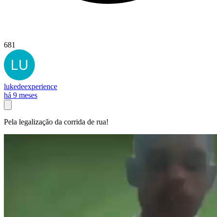
681
lukedeexperience
há 9 meses
Pela legalização da corrida de rua!