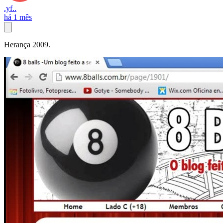
.yf..
há 1 mês
Herança 2009.