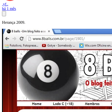
.yf..
há 1 mês
Herança 2009.