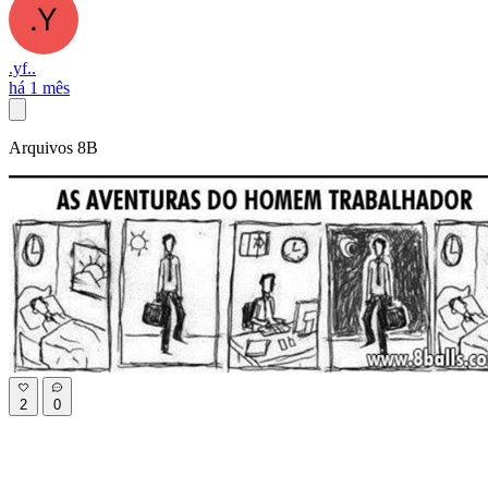
.yf..
há 1 mês
Arquivos 8B
2
0