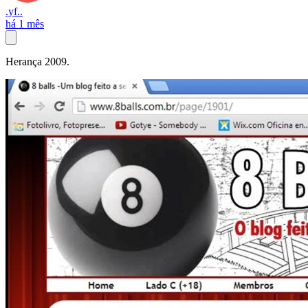
.yf..
há 1 mês
Herança 2009.