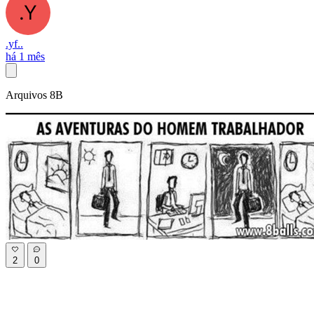
.yf..
há 1 mês
Arquivos 8B
2
0