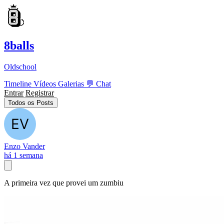
8balls
Oldschool
Timeline
Vídeos
Galerias
💬
Chat
Entrar
Registrar
Todos os Posts
Enzo Vander
há 1 semana
A primeira vez que provei um zumbiu