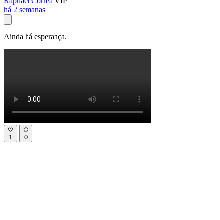
Raphael Corrêa
VIP
há 2 semanas
Ainda há esperança.
1
0