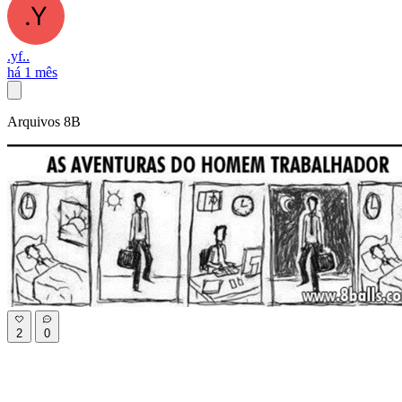
.yf..
há 1 mês
Arquivos 8B
2
0