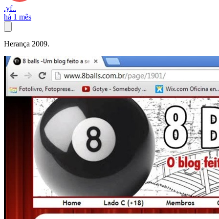
.yf..
há 1 mês
Herança 2009.