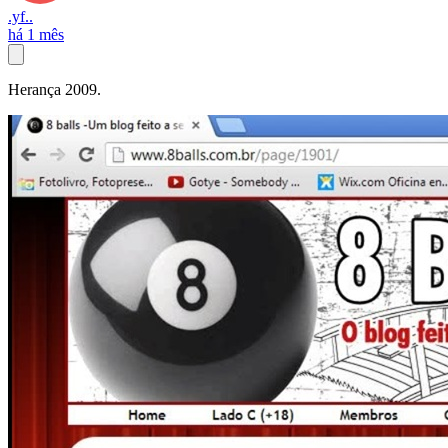
.yf..
há 1 mês
Herança 2009.