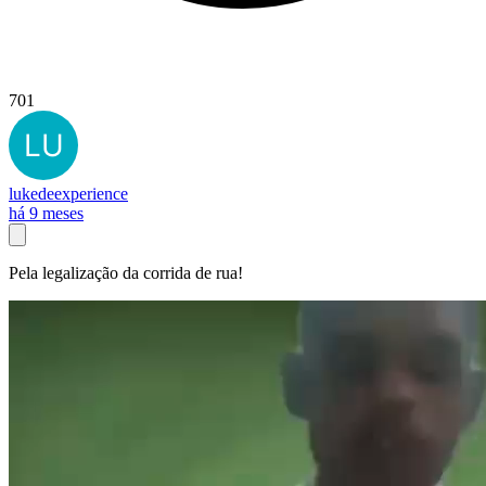
701
lukedeexperience
há 9 meses
Pela legalização da corrida de rua!