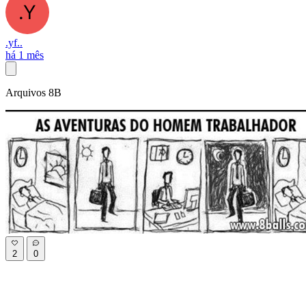
.yf..
há 1 mês
Arquivos 8B
2
0