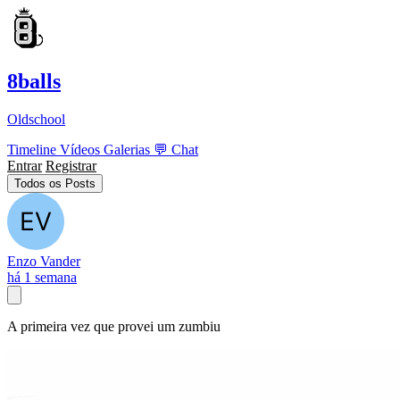
8balls
Oldschool
Timeline
Vídeos
Galerias
💬
Chat
Entrar
Registrar
Todos os Posts
Enzo Vander
há 1 semana
A primeira vez que provei um zumbiu