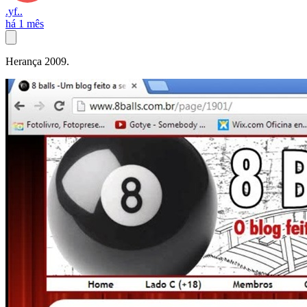
.yf..
há 1 mês
Herança 2009.