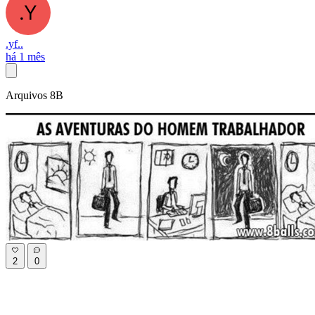
.yf..
há 1 mês
Arquivos 8B
2
0