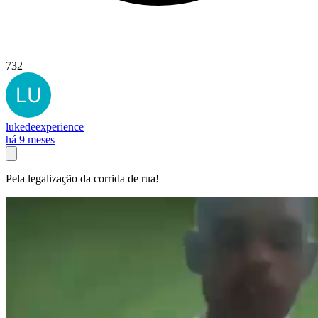
732
lukedeexperience
há 9 meses
Pela legalização da corrida de rua!