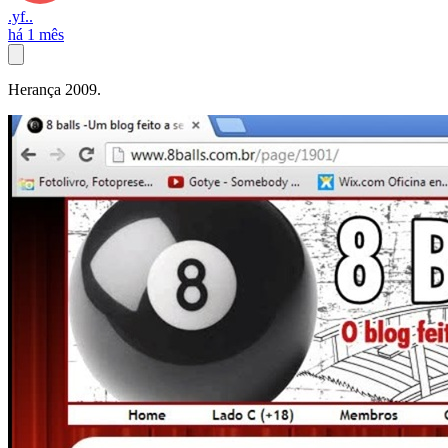
.yf..
há 1 mês
Herança 2009.