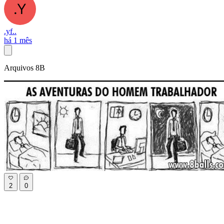
.yf..
há 1 mês
Arquivos 8B
2
0