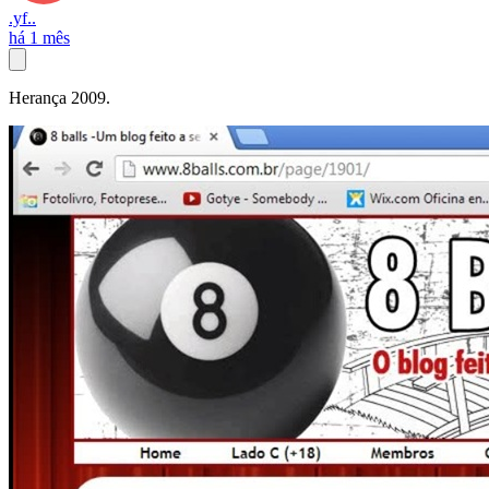
.yf..
há 1 mês
Herança 2009.