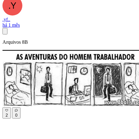
.yf..
há 1 mês
Arquivos 8B
2
0