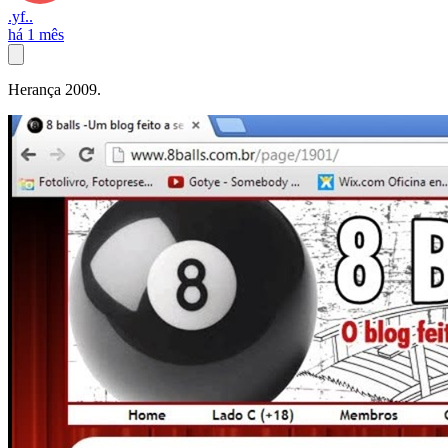
.yf..
há 1 mês
Herança 2009.