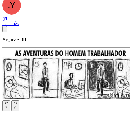
.yf..
há 1 mês
Arquivos 8B
2
0