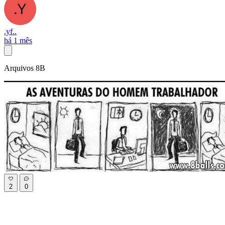
.yf..
há 1 mês
Arquivos 8B
2
0