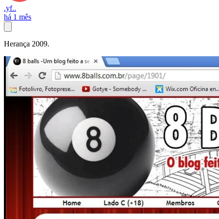
.yf..
há 1 mês
Herança 2009.