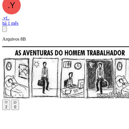
.yf..
há 1 mês
Arquivos 8B
2
0