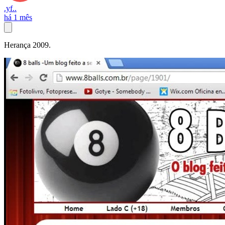
.yf..
há 1 mês
Herança 2009.