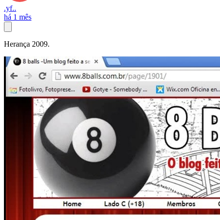
.yf..
há 1 mês
Herança 2009.