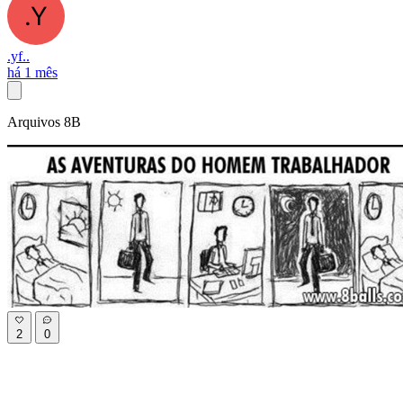
.yf..
há 1 mês
Arquivos 8B
2
0