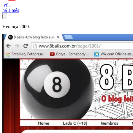
.yf..
há 1 mês
Herança 2009.