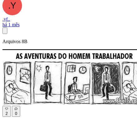
.yf..
há 1 mês
Arquivos 8B
2
0