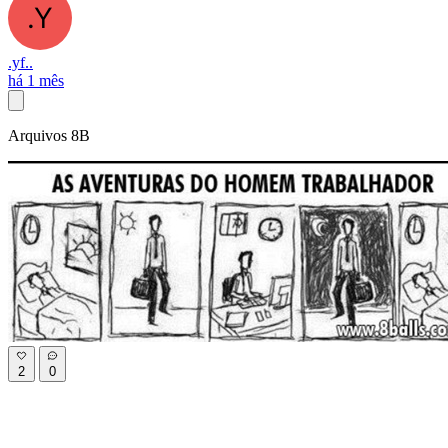
.yf..
há 1 mês
Arquivos 8B
2
0