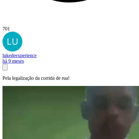
701
lukedeexperience
há 9 meses
Pela legalização da corrida de rua!