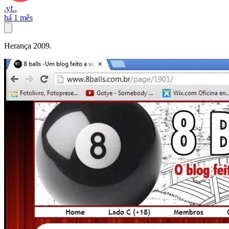
.yf..
há 1 mês
Herança 2009.