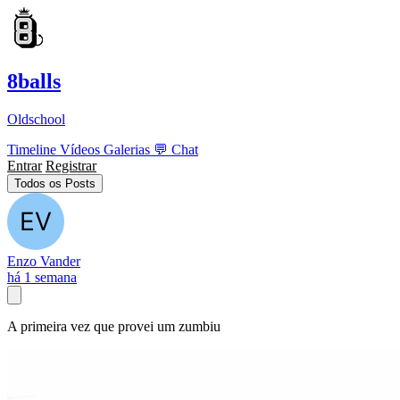
8balls
Oldschool
Timeline
Vídeos
Galerias
💬
Chat
Entrar
Registrar
Todos os Posts
Enzo Vander
há 1 semana
A primeira vez que provei um zumbiu