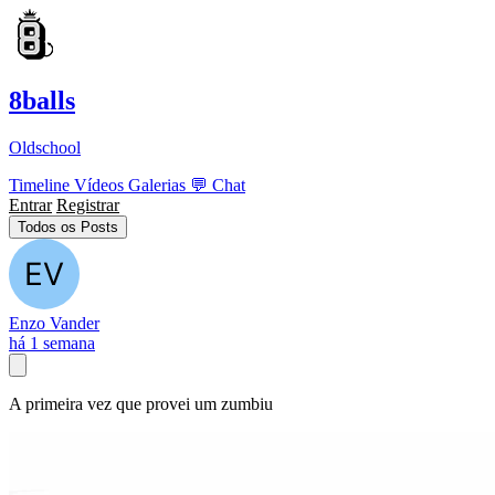
8balls
Oldschool
Timeline
Vídeos
Galerias
💬
Chat
Entrar
Registrar
Todos os Posts
Enzo Vander
há 1 semana
A primeira vez que provei um zumbiu