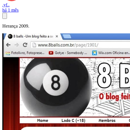
.yf..
há 1 mês
Herança 2009.