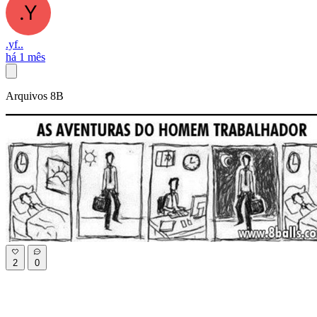
.yf..
há 1 mês
Arquivos 8B
2
0