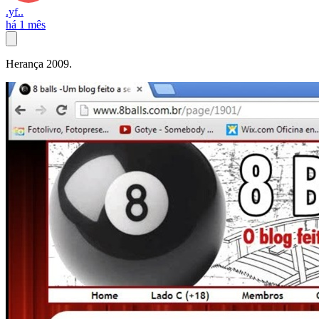
.yf..
há 1 mês
Herança 2009.