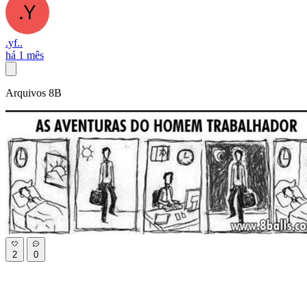
.yf..
há 1 mês
Arquivos 8B
2
0