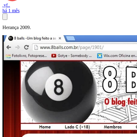
.yf..
há 1 mês
Herança 2009.