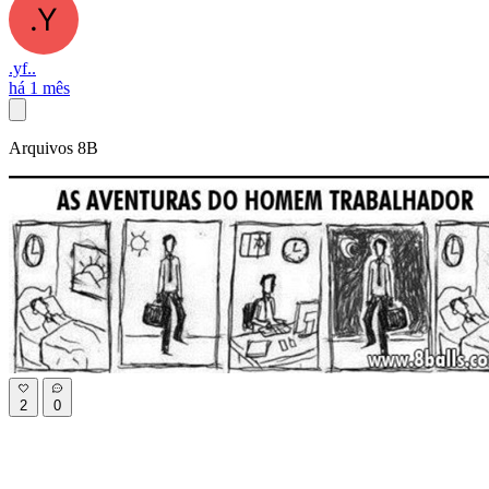
.yf..
há 1 mês
Arquivos 8B
2
0