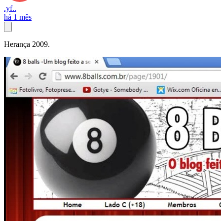
.yf..
há 1 mês
Herança 2009.