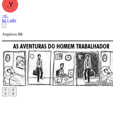
.yf..
há 1 mês
Arquivos 8B
2
0