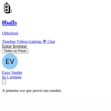
8balls
Oldschool
Timeline
Vídeos
Galerias
💬
Chat
Entrar
Registrar
Todos os Posts
Enzo Vander
há 1 semana
A primeira vez que provei um zumbiu