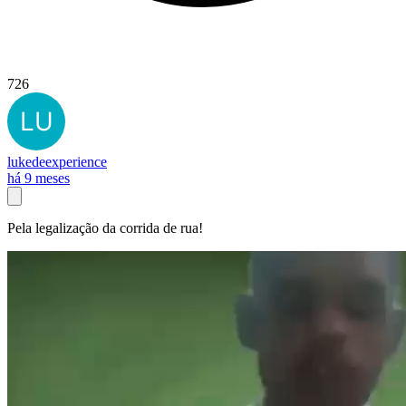
726
lukedeexperience
há 9 meses
Pela legalização da corrida de rua!