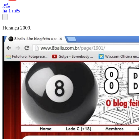
.yf..
há 1 mês
Herança 2009.