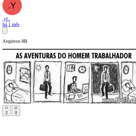
.yf..
há 1 mês
Arquivos 8B
2
0