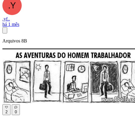
.yf..
há 1 mês
Arquivos 8B
2
0