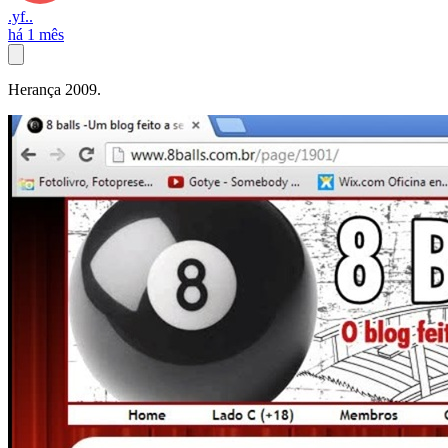
.yf..
há 1 mês
Herança 2009.