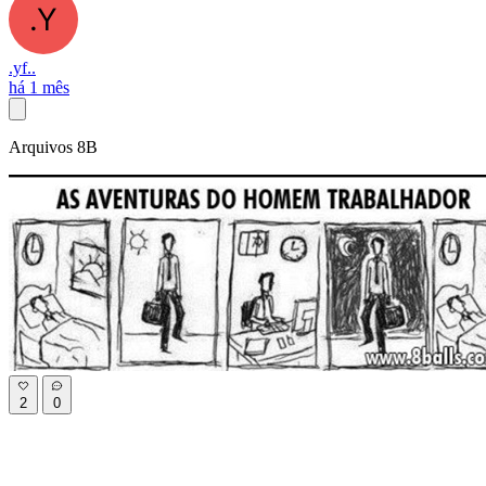
.yf..
há 1 mês
Arquivos 8B
2
0