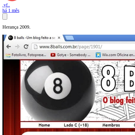
.yf..
há 1 mês
Herança 2009.