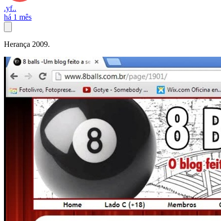
.yf..
há 1 mês
Herança 2009.