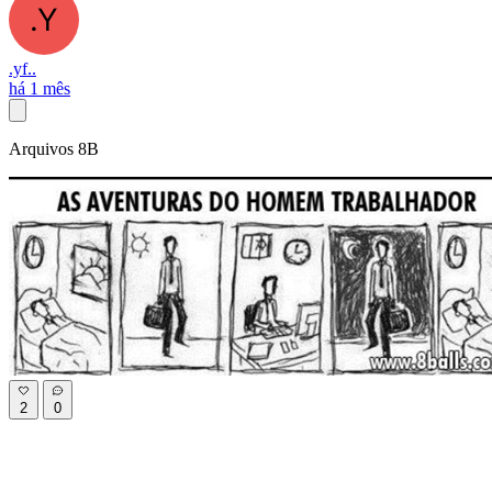
.yf..
há 1 mês
Arquivos 8B
2
0