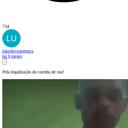
734
lukedeexperience
há 9 meses
Pela legalização da corrida de rua!