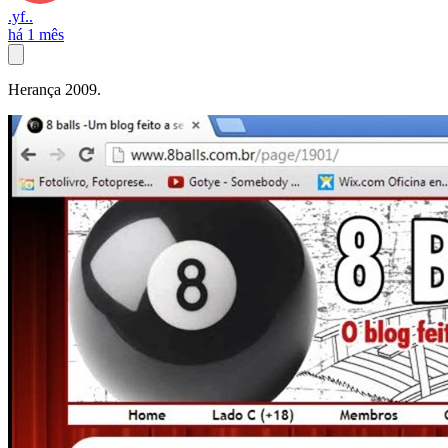
.yf..
há 1 mês
Herança 2009.