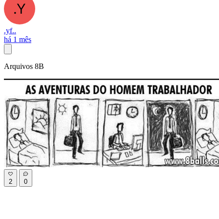
.yf..
há 1 mês
Arquivos 8B
2
0