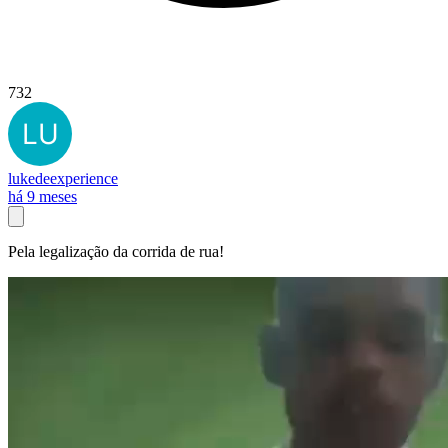
732
lukedeexperience
há 9 meses
Pela legalização da corrida de rua!